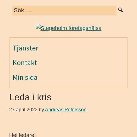
Hoppa
Hoppa
Hoppa
till
till
till
huvudnavigering
huvudinnehåll
det
primära
sidofältet
Tjänster
Kontakt
Min sida
Leda i kris
27 april 2023
by
Andreas Petersson
Hej ledare!