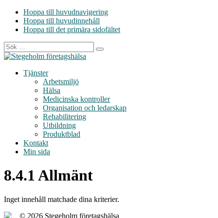
Hoppa till huvudnavigering
Hoppa till huvudinnehåll
Hoppa till det primära sidofältet
Tjänster
Arbetsmiljö
Hälsa
Medicinska kontroller
Organisation och ledarskap
Rehabilitering
Utbildning
Produktblad
Kontakt
Min sida
8.4.1 Allmänt
Inget innehåll matchade dina kriterier.
Primärt
© 2026 Stegeholm företagshälsa