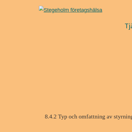
Hoppa
Hoppa
Hoppa
till
till
till
huvudnavigering
huvudinnehåll
det
Tj
primära
sidofältet
8.4.2 Typ och omfattning av styrnin