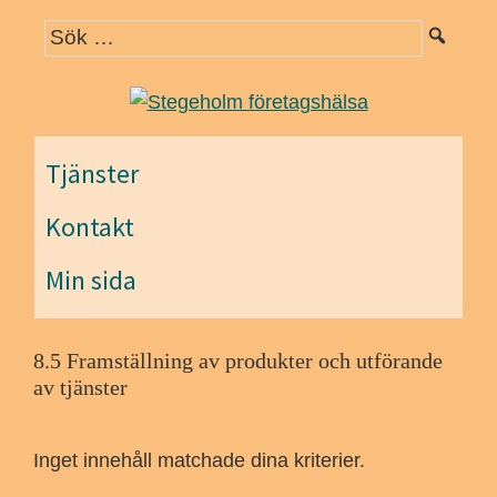
Hoppa
Hoppa
Hoppa
till
till
till
huvudnavigering
huvudinnehåll
det
primära
sidofältet
Tjänster
Kontakt
Min sida
8.5 Framställning av produkter och utförande
av tjänster
Inget innehåll matchade dina kriterier.