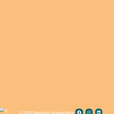
Primärt
sidofält
facebook
instagram
linkedin
© 2026 Stegeholm företagshälsa