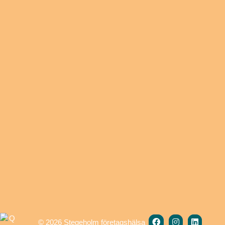
Primärt
sidofält
facebook
instagram
linkedin
© 2026 Stegeholm företagshälsa