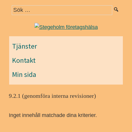
Hoppa
Hoppa
Hoppa
till
till
till
huvudnavigering
huvudinnehåll
det
primära
sidofältet
Tjänster
Kontakt
Min sida
9.2.1 (genomföra interna revisioner)
Inget innehåll matchade dina kriterier.