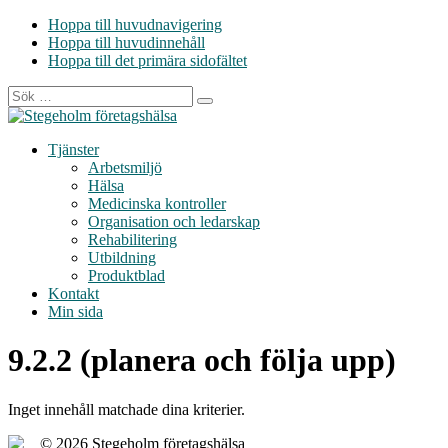
Hoppa till huvudnavigering
Hoppa till huvudinnehåll
Hoppa till det primära sidofältet
Tjänster
Arbetsmiljö
Hälsa
Medicinska kontroller
Organisation och ledarskap
Rehabilitering
Utbildning
Produktblad
Kontakt
Min sida
9.2.2 (planera och följa upp)
Inget innehåll matchade dina kriterier.
Primärt
© 2026 Stegeholm företagshälsa