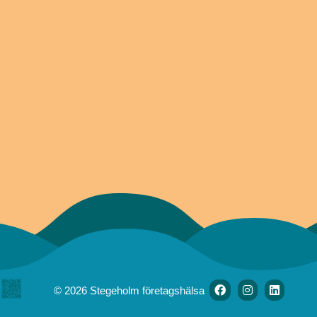
Primärt
sidofält
facebook
instagram
linkedin
© 2026 Stegeholm företagshälsa