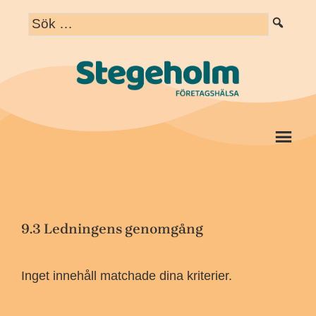
Hoppa
Hoppa
Hoppa
till
till
till
huvudnavigering
huvudinnehåll
det
primära
sidofältet
Me
9.3 Ledningens genomgång
Inget innehåll matchade dina kriterier.